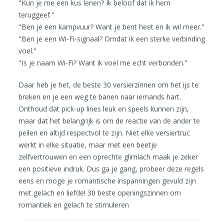
"Kun je me een kus lenen? Ik beloof dat ik hem
teruggeef."
"Ben je een kampvuur? Want je bent heet en ik wil meer."
"Ben je een Wi-Fi-signaal? Omdat ik een sterke verbinding
voel."
"Is je naam Wi-Fi? Want ik voel me echt verbonden."
Daar heb je het, de beste 30 versierzinnen om het ijs te
breken en je een weg te banen naar iemands hart.
Onthoud dat pick-up lines leuk en speels kunnen zijn,
maar dat het belangrijk is om de reactie van de ander te
peilen en altijd respectvol te zijn. Niet elke versiertruc
werkt in elke situatie, maar met een beetje
zelfvertrouwen en een oprechte glimlach maak je zeker
een positieve indruk. Dus ga je gang, probeer deze regels
eens en moge je romantische inspanningen gevuld zijn
met gelach en liefde! 30 beste openingszinnen om
romantiek en gelach te stimuleren