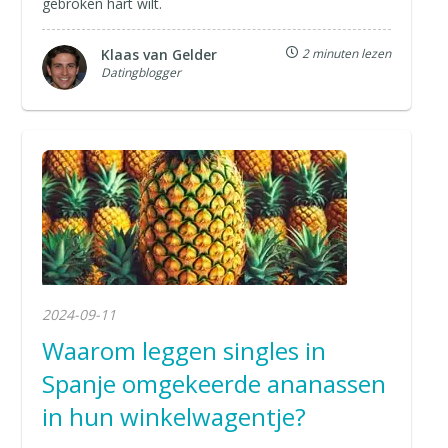
gebroken hart wilt.
Klaas van Gelder
2 minuten lezen
Datingblogger
2024-09-11
Waarom leggen singles in
Spanje omgekeerde ananassen
in hun winkelwagentje?