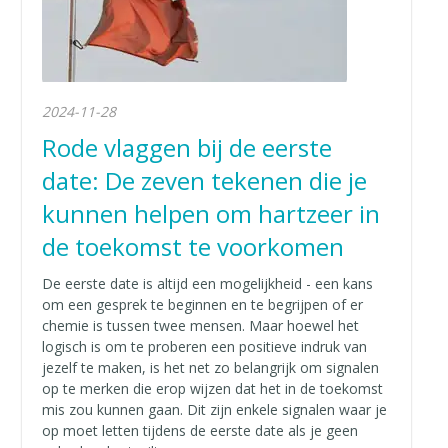
2024-11-28
Rode vlaggen bij de eerste
date: De zeven tekenen die je
kunnen helpen om hartzeer in
de toekomst te voorkomen
De eerste date is altijd een mogelijkheid - een kans
om een gesprek te beginnen en te begrijpen of er
chemie is tussen twee mensen. Maar hoewel het
logisch is om te proberen een positieve indruk van
jezelf te maken, is het net zo belangrijk om signalen
op te merken die erop wijzen dat het in de toekomst
mis zou kunnen gaan. Dit zijn enkele signalen waar je
op moet letten tijdens de eerste date als je geen