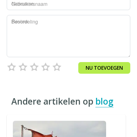
Gebruikersnaam
Beoordeling
NU TOEVOEGEN
Andere artikelen op
blog