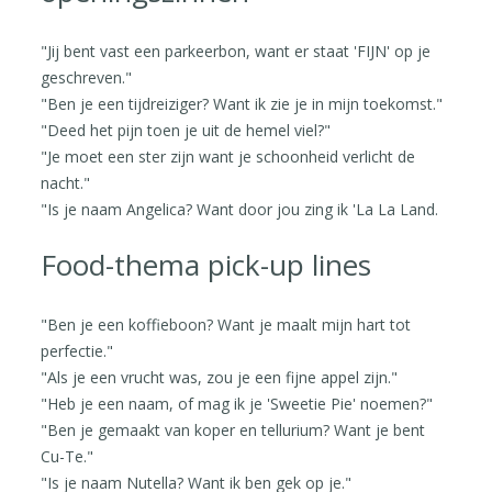
"Jij bent vast een parkeerbon, want er staat 'FIJN' op je
geschreven."
"Ben je een tijdreiziger? Want ik zie je in mijn toekomst."
"Deed het pijn toen je uit de hemel viel?"
"Je moet een ster zijn want je schoonheid verlicht de
nacht."
"Is je naam Angelica? Want door jou zing ik 'La La Land.
Food-thema pick-up lines
"Ben je een koffieboon? Want je maalt mijn hart tot
perfectie."
"Als je een vrucht was, zou je een fijne appel zijn."
"Heb je een naam, of mag ik je 'Sweetie Pie' noemen?"
"Ben je gemaakt van koper en tellurium? Want je bent
Cu-Te."
"Is je naam Nutella? Want ik ben gek op je."