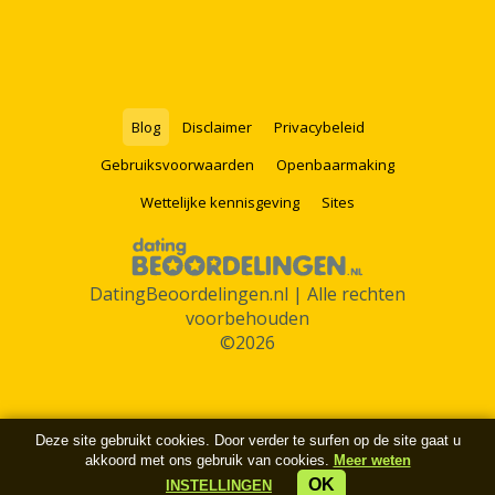
Blog
Disclaimer
Privacybeleid
Gebruiksvoorwaarden
Openbaarmaking
Wettelijke kennisgeving
Sites
DatingBeoordelingen.nl | Alle rechten
voorbehouden
©2026
Deze site gebruikt cookies. Door verder te surfen op de site gaat u
akkoord met ons gebruik van cookies.
Meer weten
OK
INSTELLINGEN